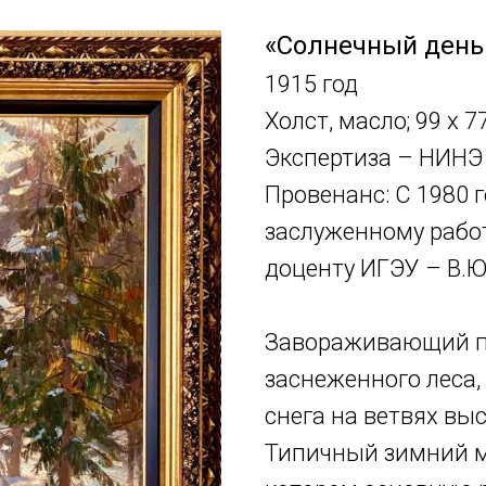
«Солнечный день 
1915 год
Холст, масло; 99 х 7
Экспертиза – НИНЭ 
Провенанс: С 1980 
заслуженному работ
доценту ИГЭУ – В.Ю
Завораживающий п
заснеженного леса,
снега на ветвях выс
Типичный зимний м