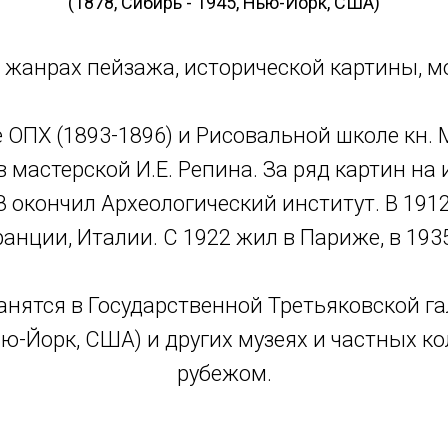
(1878, Сибирь - 1945, Нью-Йорк, США)
 жанрах пейзажа, исторической картины, мо
ОПХ (1893-1896) и Рисовальной школе кн. М
в мастерской И.Е. Репина. За ряд картин н
8 окончил Археологический институт. В 191
анции, Италии. С 1922 жил в Париже, в 193
анятся в Государственной Третьяковской га
ю-Йорк, США) и других музеях и частных колл
рубежом.